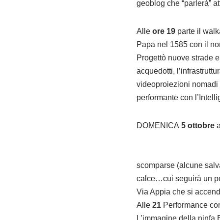
geoblog che “parlerà” at
Alle
ore 19
parte il walk
Papa nel 1585 con il nom
Progettò nuove strade e n
acquedotti, l’infrastrut
videoproiezioni nomadi d
performante con l’Intelli
DOMENICA
5 ottobre
a
scomparse (alcune salva
calce…cui seguirà un per
Via Appia che si accende
Alle
21
Performance con v
L’immagine della ninfa E