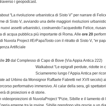
traverso i geopodcast.
about “La rivoluzione urbanistica di Sisto V” per narrare di Feli
e di Sisto V, avviando una delle maggiori rivoluzioni urbanistich
uovi assetti urbanistici, costruendo l’acquedotto Felice, riusando
tura di acqua pubblica più importante di Roma. Alle
ore 20
perfor
i Nuvola Project #ErPapaTosto con il ritratto di Sisto V, “er pap
genza Artificiale
lle
20
dal Complesso di Capo di Bove (Via Appia Antica 222)
Walkabout “Le epigrafi perdute, ridotte in 
Sciameremo lungo l’Appia Antica per ricord
te ad Urbino da Monsignor Raffaele Fabretti nel XVII secolo) al
corso performativo immersivo. Al calar della sera, gli spettato
rà di proiezioni e di storie.
ideoproiezioni di NuvolaProject “Pizie, Sibille e il lamento di 
geria emerge tra le rovine, Sibille prendono vita grazie a un dial