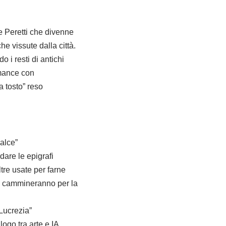
ce Peretti che divenne
e vissute dalla città.
 i resti di antichi
mance con
a tosto” reso
calce”
are le epigrafi
tre usate per farne
ri cammineranno per la
Lucrezia”
ogo tra arte e IA,