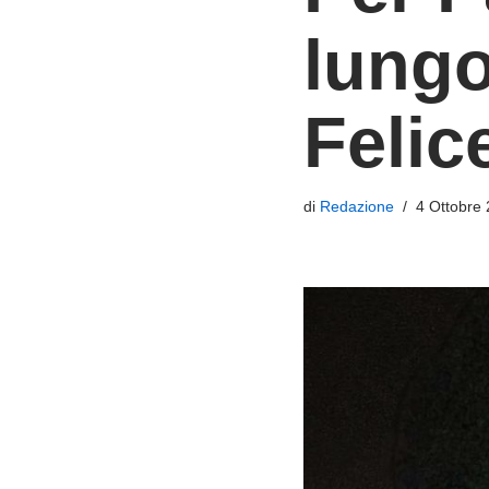
lungo
Felic
di
Redazione
4 Ottobre