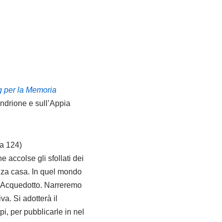
g per la Memoria
andrione e sull’Appia
a 124)
accolse gli sfollati dei
nza casa. In quel mondo
ellAcquedotto. Narreremo
a. Si adotterà il
i, per pubblicarle in nel