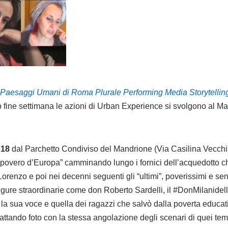
Paesaggi Umani di Roma Plurale Performing Media Storytellin
o fine settimana le azioni di Urban Experience si svolgono al M
e
18
dal Parchetto Condiviso del Mandrione (Via Casilina Vecchi
overo d’Europa” camminando lungo i fornici dell’acquedotto che 
renzo e poi nei decenni seguenti gli “ultimi”, poverissimi e se
 figure straordinarie come don Roberto Sardelli, il #DonMilanid
 la sua voce e quella dei ragazzi che salvò dalla poverta educativ
attando foto con la stessa angolazione degli scenari di quei temp