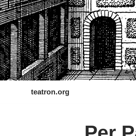
Vai
al
contenuto
teatron.org
Per 